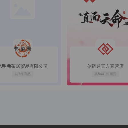
男士洗剪吹
能注册一个账号，禁止以任何形式注册多个账号以规避平台规则或进行不
结或删除的权利。
35
¥
.00
¥
45
.00
214人购买
行为及后续使用账号的行为符合法律法规、社会公德及本平台相关规定，
。
将采取合理的技术和管理措施，保护用户注册信息的安全，防止信息泄露
仅用于身份验证、提供服务、优化体验及遵守法律法规之目的，未经用户
册信息。
昆明弗茶居贸易有限公司
创链通官方直营店
读并同意本平台的《隐私政策》，理解并同意平台对个人信息的收集、使
共7件商品
共5441件商品
馋嘴下饭回锅肉
妥善保管账号及密码，不得泄露给第三方，并对使用该账号及密码所进行
38
¥
.00
¥
58
.00
98人购买
账号异常监测机制，对疑似盗号、非法访问等行为进行及时干预，保障用
不定期向用户发送账号安全提示信息，提醒用户注意账号安全，及时更改