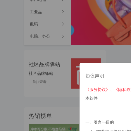
工业品
数码
电脑、办公
家居日用
家纺
社区品牌驿站
服饰内衣
社区品牌驿站
协议声明
前往查看
美妆护肤
《服务协议》、
《隐私政
运动户外
本软件
钟表眼镜
热销榜单
一、引言与目的
厨具