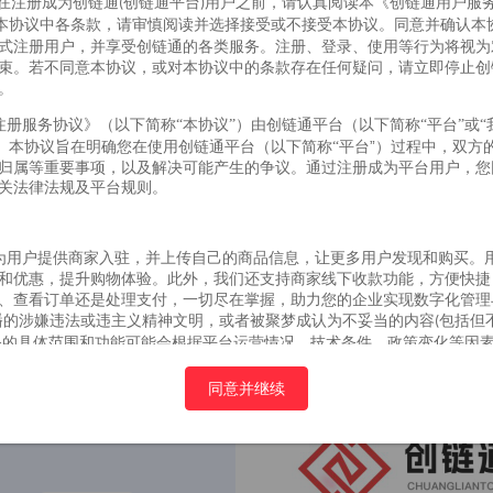
在注册成为创链通
创链通平台
用户之前，请认真阅读本《创链通用户服
(
)
本协议中各条款，请审慎阅读并选择接受或不接受本协议。同意并确认本
式注册用户，并享受创链通的各类服务。注册、登录、使用等行为将视为
束。若不同意本协议，或对本协议中的条款存在任何疑问，请立即停止创
。
注册服务协议》（以下简称
“本协议”）由创链通平台（以下简称“平台”或
平台
平台”）过程中，双方
署。本协议旨在明确您在使用创链通
（以下简称
“
归属等重要事项，以及解决可能产生的争议。通过注册成为平台用户，您
关法律法规及平台规则。
女士剪发造型
XC洗吹造型
沾
40
25
¥
.00
¥
68
.00
¥
.00
¥
30
.00
¥
为用户提供商家入驻，并上传自己的商品信息，让更多用户发现和购买。
236人购买
1人购买
0
和优惠，提升购物体验。此外，我们还支持商家线下收款功能，方便快捷
、查看订单还是处理支付，一切尽在掌握，助力您的企业实现数字化管理
播的涉嫌违法或违主义精神文明，或者被聚梦成认为不妥当的内容
包括但
(
务的具体范围和功能可能会根据平台运营情况、技术条件、政策变化等因
终解释权。
同意并继续
册本平台账号，需具备完全民事行为能力，并承诺所填写的注册信息真实
性内容。