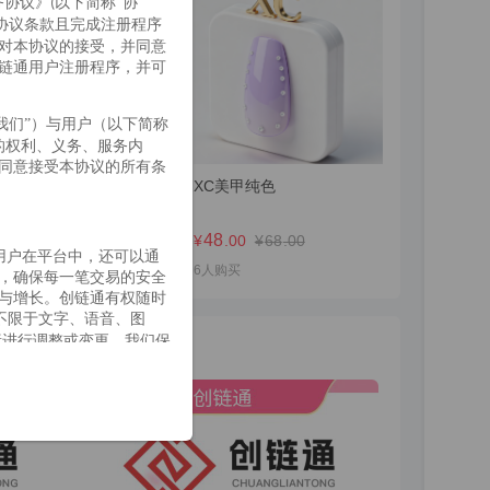
务协议》
以下简称“协
(
协议条款且完成注册程序
对本协议的接受，并同意
链通用户注册程序，并可
“我们”）与用户（以下简称
的权利、义务、服务内
同意接受本协议的所有条
扫码入群更多优惠
XC美甲纯色
0
48
.01
¥
0
.00
¥
.00
¥
68
.00
用户在平台中，还可以通
人购买
6人购买
，确保每一笔交易的安全
与增长。创链通有权随时
不限于文字、语音、图
素进行调整或变更，我们保
、准确、完整、有效，不含