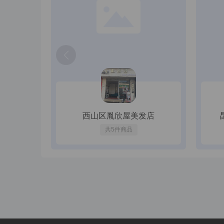
特色薄荷炸排骨
中药泡脚+足底按摩
唯一性原则：每个用户仅
复注册账号进行合并、冻
48
18
¥
.00
¥
68
.00
¥
.00
¥
28
.00
231人购买
214人购买
合法性：用户应保证注册
或有害于他人利益的目的
（二）、注册信息保护
信息安全：本平台
信息使用：用户注册信息
第三方公开或出售用户注
西山区胤欣屋美发店
隐私政策：用户应详细阅
共5件商品
（三）、账号安全管理
门口欢迎回家地垫入户门垫
洗吹造型
家用可爱卡通门内防滑入门
密码保护：用户应
除尘脚垫地毯
任。
19
25
¥
.90
¥
29
.90
¥
.00
¥
31
.00
169人购买
103人购买
异常监测：本平台将建立
安全提示：平台将定期或
作。
（四）、注册信息变更