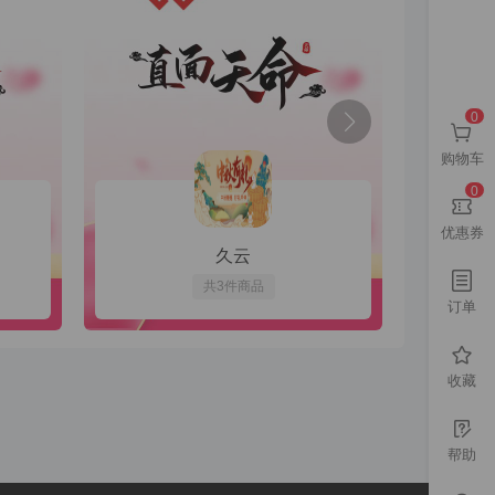
正当行为。平台保留对重
不得用于任何违法、侵权
0
购物车
、毁损或丢失。
0
明确同意，本平台不会向
优惠券
久云
用、保护及披露方式。
共3件商品
订单
的一切活动承担全部责
收藏
户账号安全。
密码或进行其他安全操
帮助