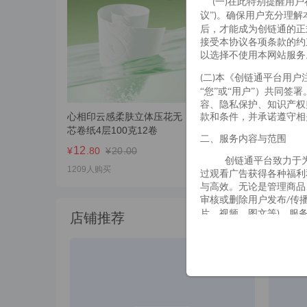
一
在此特别提醒用户
(
)
玩具乐器
议”
。确保用户充分理解
)
后，才能成为创链通的正
家具
接受本协议各项条款的约
以选择不使用本网站服务
家装建材
平台
二
本《创链通
用户
(
)
“您”或“用户”）共同签
鞋靴
容、隐私保护、知识产权
款和条件，并承诺遵守相
心相印云感柔肤立体压花无
商超同品质 小智本家洗碗百
其他
芯卷纸4层100克12卷
洁布家用刷锅厨房清洁不
二、服务内容与范围
油擦锅去油污神器魔力擦
12
11
¥
.80
¥
20
.00
¥
.00
¥
55
.00
平台
创链通
致力于
1209人购买
327人购买
过观看广告获得各种福利
与高效。无论是管理商品
审核或删除用户发布
传
/
片、视频、图文等
，服
)
店铺推荐
留对此类调整或变更的最
三、用户账号与注册
（一）、账号注册要求
基本条件：用户注
有任何虚假、伪造或误导